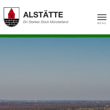
Fahrradtouren
Golfplatz
Düt un dat