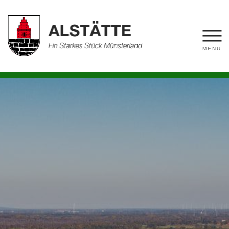
Fahrradtouren
Golfplatz
Düt un dat