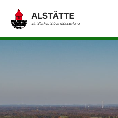
Fahrradtouren
Golfplatz
Düt un dat