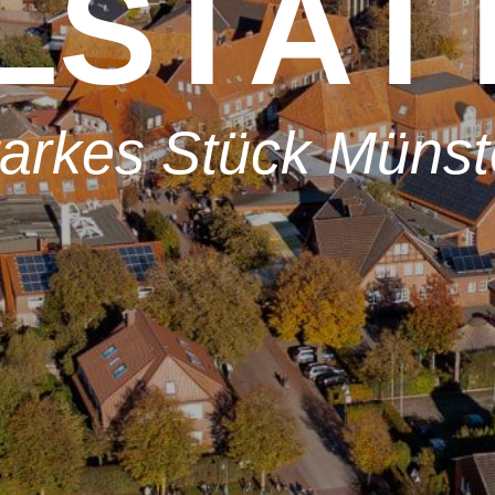
LSTÄT
tarkes Stück Münst