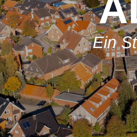
A
Ein S