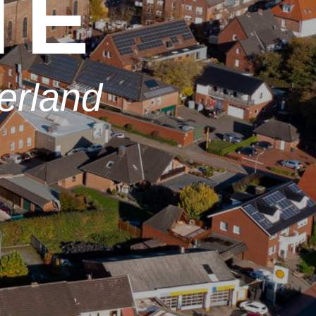
TE
erland